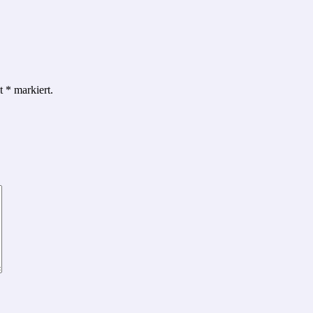
it
*
markiert.