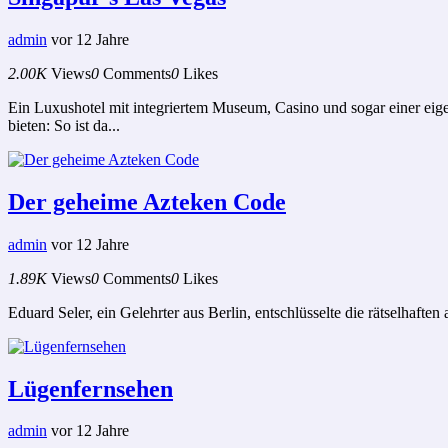
admin
vor 12 Jahre
2.00K
Views
0
Comments
0
Likes
Ein Luxushotel mit integriertem Museum, Casino und sogar einer eig
bieten: So ist da...
Der geheime Azteken Code
admin
vor 12 Jahre
1.89K
Views
0
Comments
0
Likes
Eduard Seler, ein Gelehrter aus Berlin, entschlüsselte die rätselhafte
Lügenfernsehen
admin
vor 12 Jahre