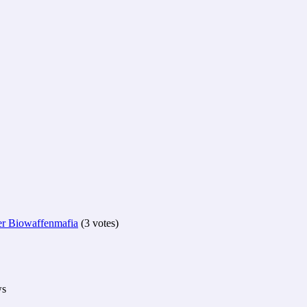
er Biowaffenmafia
(3 votes)
ws